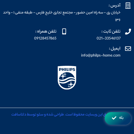
آدرس :
خیابان ری - سه راه امین حضور - مجتمع تجاری خلیج فارس - طبقه منفی ۱ - واحد
۱۳۶
تلفن ثابت :
تلفن همراه :
09128457865
021-33546137
ایمیل :
info@philps-home.com
تمامی حقوق این وبسایت محفوظ است. طراحی شده و سئو توسط دلتاسافت
بله