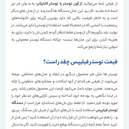
از طرفی شما می‌توانید
از آون توستر یا توستر کانترتاپ
به عنوان فر نیز
استفاده نمایید. کاربرد این مدل دستگاه‌ها گسترده تر از مدل‌های دیگر
است و به خاطر ظرفیت بالایی که دارد بهترین گزینه برای خانواده‌های
پرجمعیت یا کسایی که در حجم بالا قصد استفاده از توستر را دارد می‌باشد. در
نهایت باید بگوییم اگر از توستر فقط انتظار گردم کردن نان را دارید، نیازی به
هزینه کردن برای این مدل‌ها نیست؛ چراکه دستگاه توستر معمولی به
تنهایی نیاز شما را رفع می‌کند.
قیمت توستر فیلیپس
چقدر است؟
توستر ها مثل هر محصول دیگری در ابعاد و مدل‌های مختلفی عرصه
می‌شوند از طرفی هر کدام از آنها امکانات و عملکردهای متفاوتی را ارائه
می‌دهند. همین موارد باعث می‌شود قیمت این محصول متغیر باشد. پس
در ابتدا نگاهی به بودجه خود انداخته و سپس کارایی‌های مدنظر خود را
مورد توجه قرار دهید. آیا فقط برای نان‌های استاندارد قرار است از
دستگاه
توستر فیلیپس
استفاده کنید یا نان‌های دیگری از قبیل نان سنگگ، بربری
و… را هم می‌خواهید داخل آن قرار داده و از آن استفاده کنید؟ پس قبل از
خرید حتماً تمام آنچه از این دستگاه توقع دارید را فهرست کنید. اگر به دنبال