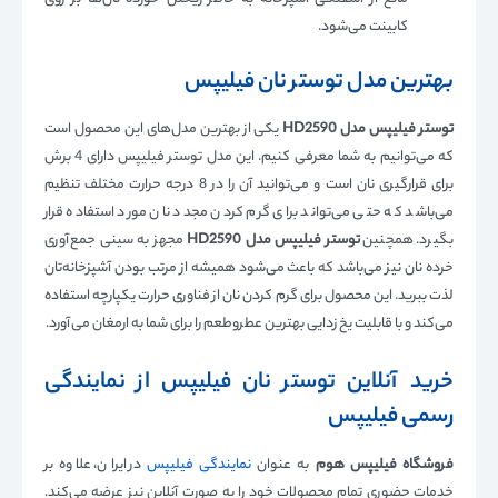
مانع از آشفتگی آشپزخانه به خاطر ریختن خورده نان‌ها بر روی
کابینت می‌شود.
بهترین مدل توستر نان فیلیپس
توستر فیلیپس مدل HD2590
یکی از بهترین مدل‌های این محصول است
که می‌توانیم به شما معرفی کنیم. این مدل توستر فیلیپس دارای 4 برش
برای قرارگیری نان است و می‌توانید آن را در 8 درجه حرارت مختلف تنظیم
می‌باشد که حتی می‌تواند برای گرم کردن مجدد نان مورد استفاده قرار
بگیرد. همچنین
توستر فیلیپس مدل HD2590
مجهز به سینی جمع‌آوری
خرده نان نیز می‌باشد که باعث می‌شود همیشه از مرتب بودن آشپزخانه‌تان
لذت ببرید. این محصول برای گرم کردن نان از فناوری حرارت یکپارچه استفاده
می‌کند و با قابلیت یخ زدایی بهترین عطروطعم را برای شما به ارمغان می‌آورد.
خرید آنلاین توستر نان فیلیپس از نمایندگی
رسمی فیلیپس
فروشگاه فیلیپس هوم
به عنوان
نمایندگی فیلیپس
در ایران، علاوه بر
خدمات حضوری تمام محصولات خود را به صورت آنلاین نیز عرضه می‌کند.