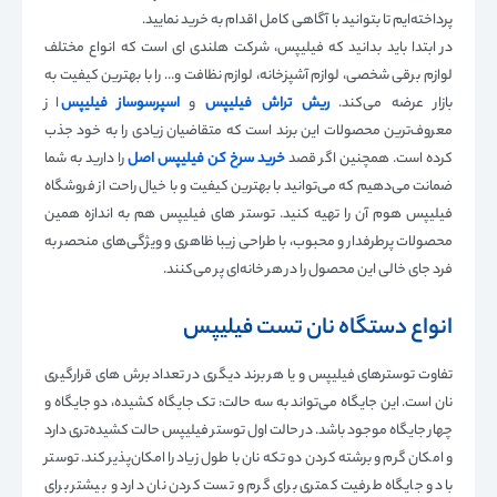
پرداخته‌ایم تا بتوانید با آگاهی کامل اقدام به خرید نمایید.
در ابتدا باید بدانید که فیلیپس، شرکت هلندی ای است که انواع مختلف
لوازم برقی شخصی، لوازم آشپزخانه، لوازم نظافت و… را با بهترین کیفیت به
بازار عرضه می‌کند.
ریش تراش فیلیپس
و
اسپرسوساز فیلیپس
از
معروف‌ترین محصولات این برند است که متقاضیان زیادی را به خود جذب
کرده است. همچنین اگر قصد
خرید سرخ کن فیلیپس اصل
را دارید به شما
ضمانت می‌دهیم که می‌توانید با بهترین کیفیت و با خیال راحت از فروشگاه
فیلیپس هوم آن را تهیه کنید. توستر های فیلیپس هم به اندازه همین
محصولات پرطرفدار و محبوب، با طراحی زیبا ظاهری و ویژگی‌های منحصر به
فرد جای خالی این محصول را در هر خانه‌ای پر می‌کنند.
انواع دستگاه نان تست فیلیپس
تفاوت توسترهای فیلیپس و یا هر برند دیگری در تعداد برش های قرارگیری
نان است. این جایگاه می‌تواند به سه حالت: تک جایگاه کشیده، دو جایگاه و
چهار جایگاه موجود باشد. در حالت اول توستر فیلیپس حالت کشیده‌تری دارد
و امکان گرم و برشته کردن دو تکه نان با طول زیاد را امکان‌پذیر کند. توستر
با دو جایگاه طرفیت کمتری برای گرم و تست کردن نان دارد و بیشتر برای