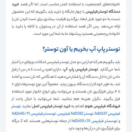
خانواده‌های کم‌جمعیت با استفاده کمتر مناسب است. اما اگر قصد
خرید
دستگاه توستر فیلیپس
با چهار جایگاه را دارید باید بگوییم که این محصول
نسبت به دو مورد قبل ابعاد بزرگ‌تر و ظرفیت بیشتری برای تست کردن نان را
ارائه می‌دهد. پس اگر قصد استفاده از آن در رستوران یا کافه را دارید یا
خانواده پرجمعیتی هستید پیشنهاد ما به شما این مورد است.
توستر پاپ آپ بخریم یا آون توستر؟
باید بگوییم هر کدام از این دو مدل توستر فیلیپس امکانات ویژه‌ای در اختیار
شما می‌گذارد.
توستر فیلیپس پاپ آپ
، دارای اهرمی است که پس از قرار
دادن نان داخل دستگاه آن را فشار می‌دهید تا هنگامی که نان تست و آماده
شد، به طور خودکار از دستگاه بیرون بیاید. معمولاً این نوع توسترها دارای ۲
تا ۴ برش قرارگیری نان هستند و می‌توانند برای انواع خانوار مورد استفاده
قرار بگیرند. نگران هزینه هم نباشید. شما می‌توانید با خیال راحت از
فروشگاه فیلیپس هوم
اقدام به
خرید توستر فیلیپس اصل
نمایید.
توستر
فیلیپس hd2637
،
توستر hd2582 فیلیپس
،
توسستر فیلیپس hd2640/11
و
توسستر فیلیپس hd2650/31
از جمله توسترهایی هستند که 2 درگاه
برای قرارگیری نان در آن‌ها وجود دارد.