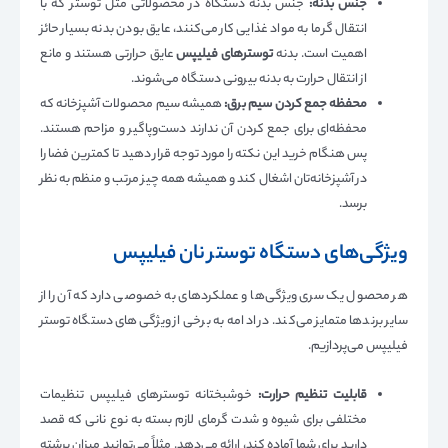
جنس بدنه:
جنس بدنه دستگاه در محصولاتی مثل توستر که با
انتقال گرما به مواد غذایی کار می‌کنند، عایق بودن بدنه بسیار حائز
اهمیت است. بدنه
توسترهای فیلیپس
عایق حرارتی هستند و مانع
از انتقال حرارت به بدنه بیرونی دستگاه می‌شوند.
محفظه جمع کردن سیم برق:
همیشه سیم محصولات آشپزخانه که
محفظه‌ای برای جمع کردن آن ندارند دست‌وپاگیر و مزاحم هستند.
پس هنگام خرید این نکته را مورد توجه قرار دهید تا کمترین فضا را
در آشپزخانه‌تان اشغال کند و همیشه همه چیز مرتب و منظم به نظر
برسد.
ویژگی‌های دستگاه توستر نان فیلیپس
هر محصول یک سری ویژگی‌ها و عملکردهای به خصوصی دارد که آن را از
سایر برندها متمایز می‌کند. در ادامه به برخی از ویژگی‌های دستگاه توستر
فیلیپس می‌پردازیم.
قابلیت تنظیم حرارت:
خوشبختانه توسترهای فیلیپس تنظیمات
مختلفی برای شیوه و شدت گرمای لازم بسته به نوع نانی که قصد
دارید برای شما آماده کند، ارائه می‌دهد. مثلاً می‌توانید میزان برشته