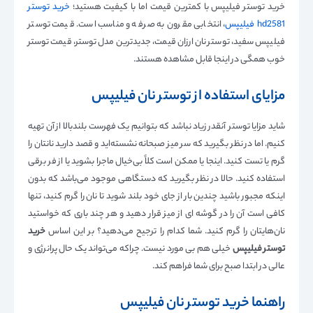
خرید توستر فیلیپس با کمترین قیمت اما با کیفیت هستید؛
خرید توستر
hd2581 فیلیپس
، انتخابی مقرون به صرفه و مناسب است. قیمت توستر
فیلیپس سفید، توستر نان ارزان قیمت، جدیدترین مدل توستر، قیمت توستر
خوب همگی در اینجا قابل مشاهده هستند.
مزایای استفاده از توستر نان فیلیپس
شاید مزایا توستر آنقدر زیاد نباشد که بتوانیم یک فهرست بلندبالا از آن تهیه
کنیم. اما در نظر بگیرید که سر میز صبحانه نشسته‌اید و قصد دارید نانتان را
گرم یا تست کنید. اینجا یا ممکن است کلاً بی‌خیال ماجرا بشوید یا از فر برقی
استفاده کنید. حالا در نظر بگیرید که دستگاهی موجود می‌باشد که بدون
اینکه مجبور باشید چندین بار از جای خود بلند شوید تا نان را گرم کنید، تنها
کافی است آن را در گوشه ای از میز قرار دهید و هر چند باری که خواستید
نان‌هایتان را گرم کنید. شما کدام را ترجیح می‌دهید؟ بر این اساس
خرید
توستر فیلیپس
خیلی هم بی مورد نیست. چراکه می‌تواند یک حال پرانرژی و
عالی در ابتدا صبح برای شما فراهم کند.
راهنما خرید توستر نان فیلیپس