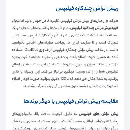
ریش تراش چندکاره فیلیپس
هر کدام از مدل‌های ریش تراش فیلیپس، کاربرد خاص خود را دارند اما تنها با
خرید ریش تراش چندکاره فیلیپس
تمام کاربردها و قابلیت‌ها را یکجا و در یک
وسیله خواهید داشت. تیغه‌های ریش تراش چندکاره فیلیپس بسیار تیز و
ضدزنگ است و تا سال‌ها نیازی به پرداخت هزینه‌های اضافی نخواهید
داشت. در ساخت ریش تراش چندکاره فیلیپس از فناوری DualCut استفاده
شده به همین جهت اصلاح راحت و دقیقی را تجربه خواهید کرد. وجود
ابزارهایی مانند موزن و انواع مدل‌های شانه در این ست ماشین اصلاح
فیلیپس شما را از هر وسیله دیگری بی‌نیاز می‌کند. این وسیله با باتری
پرقدرت به شما امکان می دهد که تا 120 دقیق بتوانید صورت خود را اصلاح
کنید و در صورت نیاز به شستشوی محصول آن را زیر شیر آب بشویید.
مقایسه ریش تراش فیلیپس با دیگر برندها
ریش تراش های فیلیپس
به دلیل کیفیت ساخت بالا، تکنولوژی‌های
پیشرفته و دوام طولانی، معمولاً قیمت بالاتری نسبت به بسیاری از برندهای
دیگر دارند. این برند از فناوری‌های نوینی مانند تیغه‌های خودتیزشونده،