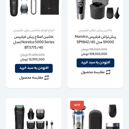
ماشین ریش تراش فیلیپس
انواع لوازم شخصی برقی فیلیپس
ریش‌تراش فیلیپس Norelco
ماشین اصلاح ریش فیلیپس
S9000 مدل SP9842/85
Norelco 5000 Series |مدل
BT5775/40
115,000,000
تومان
108,963,000
تومان
17,650,000
تومان
13,990,000
تومان
افزودن به سبد خرید
افزودن به سبد خرید
مقایسه محصول
مقایسه محصول
جدید