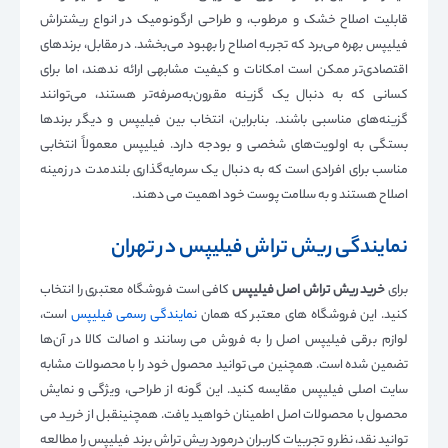
قابلیت اصلاح خشک و مرطوب، و طراحی ارگونومیک در انواع ریشتراش
فیلیپس بهره می‌برد که تجربه اصلاح را بهبود می‌بخشد. در مقابل، برندهای
اقتصادی‌تر ممکن است امکانات و کیفیت مشابهی ارائه ندهند، اما برای
کسانی که به دنبال یک گزینه مقرون‌به‌صرفه‌تر هستند، می‌توانند
گزینه‌های مناسبی باشند. بنابراین، انتخاب بین فیلیپس و دیگر برندها
بستگی به اولویت‌های شخصی و بودجه دارد. فیلیپس معمولاً انتخابی
مناسب برای افرادی است که به دنبال یک سرمایه‌گذاری بلندمدت در زمینه
اصلاح هستند و به سلامت پوست خود اهمیت می دهند.
نمایندگی ریش تراش فیلیپس در تهران
برای
خرید ریش تراش اصل فیلیپس
کافی است فروشگاه معتبری را انتخاب
کنید. این فروشگاه های معتبر که همان
نمایندگی رسمی فیلیپس
است،
لوازم برقی فیلیپس اصل را به فروش می رسانند و اصالت کالا در آن‌ها
تضمین شده است. همچنین می توانید محصول خود را با محصولات مشابه
سایت اصلی فیلیپس مقایسه کنید. این گونه از طراحی، ویژگی و نمایش
محصول با محصولات اصل اطمینان خواهید یافت. همچنینقبل از خرید می
توانید نقد، نظر و تجربیات کاربران درمورد ریش تراش برند فیلیپس را مطالعه