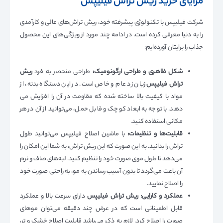
مزایای خرید ریش تراش فیلیپس
شرکت فیلیپس با تکنولوژی پیشرفته خود، ریش تراش‌های عالی و کارآمدی
را به دنیا معرفی کرده است. در ادامه چند مورد از ویژگی‌های این محصول
جذاب را برایتان آورده‌ایم:
شکل ظاهری و طراحی ارگونومیک:
طراحی منحصر به فرد
ریش
تراش فیلیپس
زبان زد عام و خاص است. در این دستگاه بدنه، از
مواد با کیفیت بالا ساخته شده که مقاومت در آن را افزایش می
دهد. با توجه به ابعاد کوچک و قابل حمل، می‌توانید از آن در هر
مکانی استفاده کنید.
قابلیت‌ها و تنظیمات:
با ماشین اصلاح فیلیپس می‌توانید طول
تراش را بدانید. به این صورت که این ریش تراش، به شما این امکان را
می‌دهد تا طول موی صورت خود را تنظیم کنید. لبه‌های صاف و نرم
آن باعث می‌گردد تا بدون آسیب رساندن به مو، به راحتی صورت خود
را اصلاح نمایید.
عملکرد و کارایی:
ریش تراش فیلیپس
دارای سرعت بالا و عملکرد
قابل اطمینانی است که در عرض چند دقیقه می‌توان مو‌های
صورت را اصلاح کرد. لازم به ذکر می‌باشد قابلیت اصلاح خشک و‌ تر،