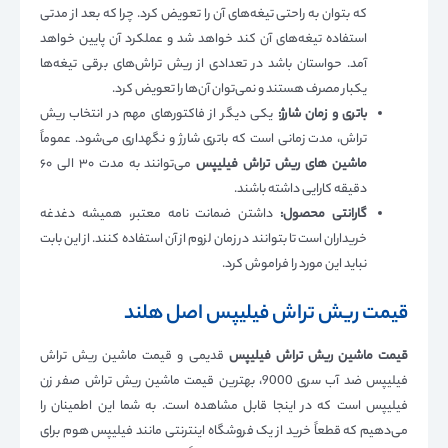
که بتوان به راحتی تیغه‌های آن را تعویض کرد. چرا که بعد از مدتی
استفاده تیغه‌های آن کند خواهد شد و عملکرد آن پایین خواهد
آمد. حواستان باشد در تعدادی از ریش تراش‌های برقی تیغه‌ها
یکبار مصرف هستند و نمی‌توان آن‌ها را تعویض کرد.
باتری و زمان شارژ:
یکی دیگر از فاکتور‌های مهم در انتخاب ریش
تراش، مدت زمانی است که باتری شارژ و نگهداری می‌شود. عموماً
ماشین های ریش تراش فیلیپس
می‌توانند به مدت ۳۰ الی ۶۰
دقیقه کارایی داشته باشند.
گارانتی محصول:
داشتن ضمانت نامه معتبر، همیشه دغدغه
خریداران است تا بتوانند در زمان لزوم از آن استفاده کنند. از این بابت
نباید این مورد را فراموش کرد.
قیمت ریش تراش فیلیپس اصل هلند
قیمت ماشین ریش تراش فیلیپس
قدیمی و قیمت ماشین ریش تراش
فیلیپس ضد آب سری 9000، بهترین قیمت ماشین ریش تراش صفر زن
فیلیپس است که در اینجا قابل مشاهده است. به شما این اطمینان را
می‌دهیم که قطعاً خرید از یک فروشگاه اینترنتی مانند فیلیپس هوم برای