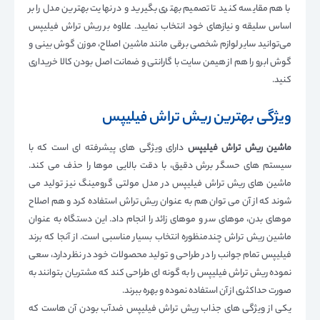
با هم مقایسه کنید تا تصمیم بهتری بگیرید و در نهایت بهترین مدل را بر
اساس سلیقه و نیازهای خود انتخاب نمایید. علاوه بر ریش تراش فیلیپس
می‌توانید سایر لوازم شخصی برقی مانند ماشین اصلاح، موزن گوش بینی و
گوش ابرو را هم از هیمن سایت با گارانتی و ضمانت اصل بودن کالا خریداری
کنید.
ویژگی بهترین ریش تراش فیلیپس
ماشین ریش تراش فیلیپس
دارای ویژگی های پیشرفته ای است که با
سیستم های حسگر برش دقیق، با دقت بالایی موها را حذف می کند.
ماشین های ریش تراش فیلیپس در مدل مولتی گرومینگ نیز تولید می
شوند که از آن می توان هم به عنوان ریش تراش استفاده کرد و هم اصلاح
موهای بدن، موهای سر و موهای زائد را انجام داد. این دستگاه به عنوان
ماشین ریش تراش چندمنظوره انتخاب بسیار مناسبی است. از آنجا که برند
فیلیپس تمام جوانب را در طراحی و تولید محصولات خود در نظر دارد، سعی
نموده ریش تراش فیلیپس را به گونه ای طراحی کند که مشتریان بتوانند به
صورت حداکثری از آن استفاده نموده و بهره ببرند.
یکی از ویژگی های جذاب ریش تراش فیلیپس ضدآب بودن آن هاست که