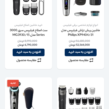
انواع لوازم شخصی برقی فیلیپس
خرید ماشین اصلاح فیلیپس
ماشین ریش تراش فیلیپس مدل
ست اصلاح فیلیپس سری 3000
Philips XP9404/31
Series مدل MG3930/15
56,680,000
تومان
8,990,000
تومان
52,564,000
تومان
6,790,000
تومان
افزودن به سبد خرید
افزودن به سبد خرید
مقایسه محصول
مقایسه محصول
جدید