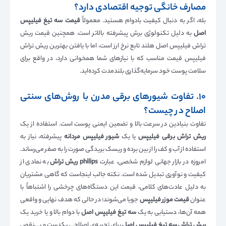
مصارف خانگی توجیه اقتصادی دارد؟
بله، اگر به دنبال کیفیت بادوام هستید. معمولاً
قیمت سه تیغ فیلیپس
اصل
به دلیل تکنولوژی برش پیشرفته بالاتر است. همچنین قیمت ریش
تراش فیلیپس اصل هلند تابع نرخ ارز است، اما با یافتن بهترین ریش تراش
فیلیپس قیمت مناسب که با نیازهای شما همخوانی دارد، در واقع برای
سلامت پوست خود سرمایه‌گذاری بلندمدت کرده‌اید.
۱۰. تفاوت شیورهای برقی مدرن با روش‌های سنتی
اصلاح در چیست؟
تفاوت بنیادین در سرعت بالا و تضمین ایمنی پوست است. استفاده از یک
ریش تراش برقی فیلیپس
یا یک
شیور فیلیپس مردانه
پیشرفته، نیاز به
استفاده از آب و کف را از بین برده و ریسک بریدگی صورت را به صفر می‌رساند.
امروزه در بازار جهانی لوازم شخصی، عبارت
philips ریش تراش
به نمادی از
کیفیت و نوآوری تبدیل شده است. نکته جالب اینجاست که گاهی مشتریان
به دلیل عادت‌های کلامی، قیمت این دستگاه‌های چرخشی را اشتباهاً با
عنوان
قیمت موزر فیلیپس
جویا می‌شوند؛ در حالی که هدف نهایی و واقعی
همه آن‌ها، دستیابی به یک
سه تیغ فیلیپس اصل
با دوام بالا و یا خرید یک
ریش تراش سه تیغ فیلیپس اصل
برای تجربه‌ی اصلاحی یکدست و بی‌نقص