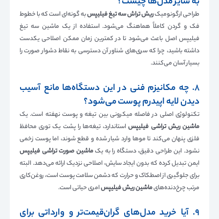
به سایر مدل‌ها چیست؟
طراحی ارگونومیک
ریش تراش سه تیغ فیلیپس
به گونه‌ای است که با خطوط
فک و گردن کاملاً هماهنگ می‌شود. استفاده از یک ماشین سه تیغ
فیلیپس اصل باعث می‌شود تا در کمترین زمان ممکن اصلاحی یکدست
داشته باشید، چرا که سری‌های شناور آن دسترسی به نقاط دشوار صورت را
بسیار آسان می‌کنند.
۸. چه مکانیزم فنی در این دستگاه‌ها مانع آسیب
دیدن لایه اپیدرم پوست می‌شود؟
تکنولوژی اصلی در فاصله میکرونی بین تیغه و پوست نهفته است. یک
ماشین ریش تراشی فیلیپس
استاندارد، تیغه‌ها را پشت یک توری محافظ
فلزی پنهان می‌کند تا موها وارد شیار شده و قطع شوند، اما پوست زخمی
نشود. این طراحی دقیق، دستگاه را به یک
ماشین صورت تراشی فیلیپس
ایمن تبدیل کرده که بدون ایجاد سایش، اصلاحی نزدیک ارائه می‌دهد. البته
برای جلوگیری از اصطکاک و حرارت که دشمن سلامت پوست است، روغن‌کاری
مرتب چرخ‌دنده‌های
ماشین ریش فیلیپس
امری حیاتی است.
۹. آیا خرید مدل‌های گران‌قیمت‌تر و وارداتی برای