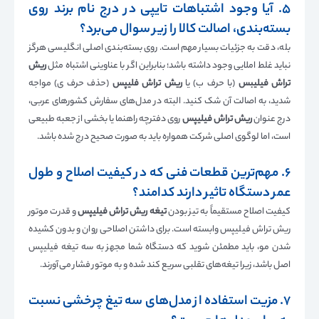
۵. آیا وجود اشتباهات تایپی در درج نام برند روی
بسته‌بندی، اصالت کالا را زیر سوال می‌برد؟
بله، دقت به جزئیات بسیار مهم است. روی بسته‌بندی اصلی انگلیسی هرگز
نباید غلط املایی وجود داشته باشد؛ بنابراین اگر با عناوینی اشتباه مثل
ریش
تراش فیلیبس
(با حرف ب) یا
ریش تراش فلیپس
(حذف حرف ی) مواجه
شدید، به اصالت آن شک کنید. البته در مدل‌های سفارش کشورهای عربی،
درج عنوان
ريش تراش فيليپس
روی دفترچه راهنما یا بخشی از جعبه طبیعی
است، اما لوگوی اصلی شرکت همواره باید به صورت صحیح درج شده باشد.
۶. مهم‌ترین قطعات فنی که در کیفیت اصلاح و طول
عمر دستگاه تاثیر دارند کدامند؟
کیفیت اصلاح مستقیماً به تیز بودن
تیغه ریش تراش فیلیپس
و قدرت موتور
ریش تراش فیلیپس وابسته است. برای داشتن اصلاحی روان و بدون کشیده
شدن مو، باید مطمئن شوید که دستگاه شما مجهز به سه تیغه فیلیپس
اصل باشد، زیرا تیغه‌های تقلبی سریع کند شده و به موتور فشار می‌آورند.
۷. مزیت استفاده از مدل‌های سه تیغ چرخشی نسبت