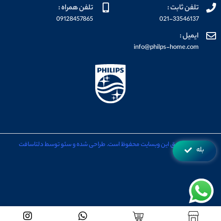
تلفن ثابت :
تلفن همراه :
09128457865
021-33546137
ایمیل :
info@philps-home.com
تمامی حقوق این وبسایت محفوظ است. طراحی شده و سئو توسط دلتاسافت
بله
تمامی حقوق برای فروشگاه فیلیپس هوم محفوظ می باشد.