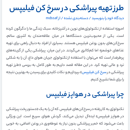
طرز تهیه پیراشکی در سرخ کن فیلیپس
دیدگاه‌ خود را بنویسید
/
دسته‌بندی نشده
/ از
mdssaf
امروزه استفاده از تکنولوژی‌های نوین در آشپزخانه، سبک زندگی ما را دگرگون کرده
است. یکی از محبوب‌ترین دستگاه‌ها در میان علاقه‌مندان به آشپزی سالم،
سرخ‌کن‌های بدون روغن فیلیپس هستند. بسیاری از افراد به دنبال راهی برای تهیه
غذاهای خوشمزه اما کم‌کالری می‌گردند. در این میان، پیراشکی یکی از گزینه‌های
پرطرفدار است که می‌توان با استفاده از تکنولوژی جریان هوای داغ، آن را به شکلی
ترد و عالی تهیه کرد. در این مقاله قصد داریم به طور کامل به بررسی «طرز تهیه
پیراشکی در
سرخ کن فیلیپس
» بپردازیم و نکات کلیدی برای رسیدن به بهترین نتیجه
را برای شما تشریح کنیم.
چرا پیراشکی در هواپز فیلیپس
تکنولوژی به کار رفته در سرخ‌کن‌های فیلیپس که آن را به یک «دستور پخت پیراشکی
در هواپز فیلیپس» ایده‌آل تبدیل می‌کند، گردش هوای سریع است. این ویژگی
باعث می‌شود که خمیر پیراشکی بدون نیاز به غوطه‌وری در روغن اضافی، به خوبی