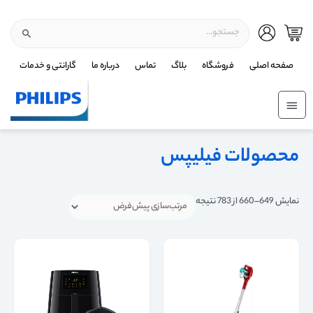
صفحه اصلی
فروشگاه
بلاگ
تماس
درباره ما
گارانتی و خدمات
محصولات فیلیپس
نمایش 649–660 از 783 نتیجه