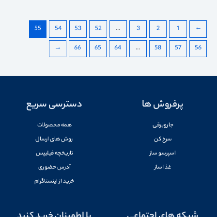
55
54
53
52
…
3
2
1
→
←
66
65
64
…
58
57
56
پرفروش ها
دسترسی سریع
جاروبرقی
همه محصولات
سرخ کن
روش های ارسال
اسپرسو ساز
تاریخچه فیلیپس
غذا ساز
آدرس حضوری
خرید از اینستاگرام
شبکه های اجتماعی
با اطمینان خرید کنید