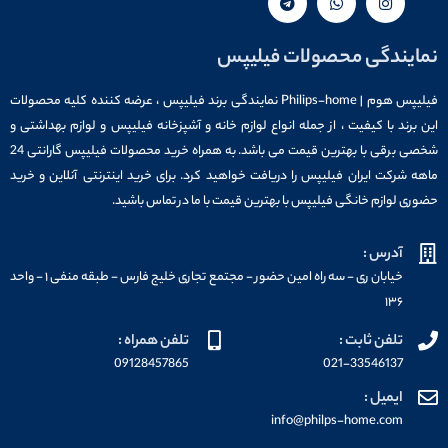
نمایندگی محصولات فیلیپس
فیلیپس هوم | Philips-home نمایندگی برند فیلیپس ، عرضه کننده کلیه محصولات
این برند با کیفیت ، از جمله انواع لوازم خانه و آشپزخانه فیلیپس و لوازم بهداشتی و
شخصی برقی با بهترین قیمت می باشد. به همراه خرید محصولات فیلیپس گارانتی 24
ماهه شرکت ایران فیلیپس را دریافت خواهید کرد. برای خرید اینترنتی آنلاین و خرید
حضوری لوازم خانگی فیلیپس با بهترین قیمت با ما در تماس باشید.
آدرس :
خیابان ری - سه راه امین حضور - مجتمع تجاری خلیج فارس - طبقه منفی ۱ - واحد
۱۳۶
تلفن ثابت :
تلفن همراه :
09128457865
021-33546137
ایمیل :
info@philps-home.com