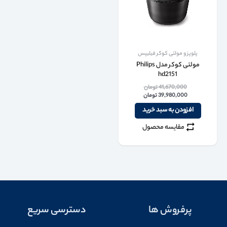
پلوپز و مولتی کوکر فیلیپس
مولتی کوکر مدل Philips
hd2151
41,670,000
تومان
39,980,000
تومان
افزودن به سبد خرید
مقایسه محصول
پرفروش ها
دسترسی سریع