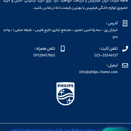
ماهه شرکت ایران فیلیپس را دریافت خواهید کرد. برای خرید اینترنتی آنلاین و خرید
حضوری لوازم خانگی فیلیپس با بهترین قیمت با ما در تماس باشید.
آدرس :
خیابان ری - سه راه امین حضور - مجتمع تجاری خلیج فارس - طبقه منفی ۱ - واحد
۱۳۶
تلفن ثابت :
تلفن همراه :
09128457865
021-33546137
ایمیل :
info@philps-home.com
تمامی حقوق این وبسایت محفوظ است. طراحی شده و سئو توسط دلتاسافت