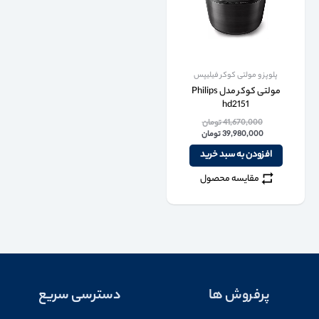
پلوپز و مولتی کوکر فیلیپس
مولتی کوکر مدل Philips
hd2151
41,670,000
تومان
39,980,000
تومان
افزودن به سبد خرید
مقایسه محصول
پرفروش ها
دسترسی سریع