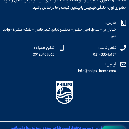
ماهه شرکت ایران فیلیپس را دریافت خواهید کرد. برای خرید اینترنتی آنلاین و خرید
حضوری لوازم خانگی فیلیپس با بهترین قیمت با ما در تماس باشید.
آدرس :
خیابان ری - سه راه امین حضور - مجتمع تجاری خلیج فارس - طبقه منفی ۱ - واحد
۱۳۶
تلفن ثابت :
تلفن همراه :
09128457865
021-33546137
ایمیل :
info@philps-home.com
تمامی حقوق این وبسایت محفوظ است. طراحی شده و سئو توسط دلتاسافت