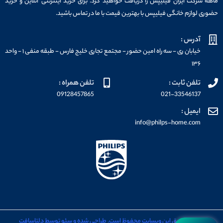
ماهه شرکت ایران فیلیپس را دریافت خواهید کرد. برای خرید اینترنتی آنلاین و خرید
حضوری لوازم خانگی فیلیپس با بهترین قیمت با ما در تماس باشید.
آدرس :
خیابان ری - سه راه امین حضور - مجتمع تجاری خلیج فارس - طبقه منفی ۱ - واحد
۱۳۶
تلفن ثابت :
تلفن همراه :
09128457865
021-33546137
ایمیل :
info@philps-home.com
تمامی حقوق این وبسایت محفوظ است. طراحی شده و سئو توسط دلتاسافت