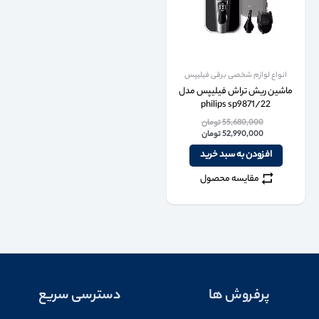
انواع لوازم شخصی برقی فیلیپس
ماشین ریش تراش فیلیپس مدل
philips sp9871/22
55,680,000
تومان
52,990,000
تومان
افزودن به سبد خرید
مقایسه محصول
پرفروش ها
دسترسی سریع