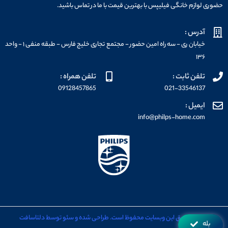
حضوری لوازم خانگی فیلیپس با بهترین قیمت با ما در تماس باشید.
آدرس :
خیابان ری - سه راه امین حضور - مجتمع تجاری خلیج فارس - طبقه منفی ۱ - واحد
۱۳۶
تلفن ثابت :
تلفن همراه :
09128457865
021-33546137
ایمیل :
info@philps-home.com
تمامی حقوق این وبسایت محفوظ است. طراحی شده و سئو توسط دلتاسافت
بله