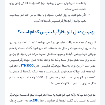
بلافاصله نمی توان لباس را پوشید. چرا که نیازمند اندکی زمان برای
خشک شدن است.
اگر بخواهید بر روی لباس، شلوار و یا یقه لباس خط اتو بیندازید،
نمی توانید از اتوبخارگر فیلیپس استفاده کنید.
بهترین مدل اتوبخارگر فیلیپس کدام است؟
تنوع و کیفیت محصولات فیلیپس بر کسی پوشیده نیست. اما در این بین،
یک سری از محصولات و مدل ها هستند که می شود گفت نسبت به هم
ردیفان خود، پیشی گرفته و مورد استقبال عموم مردم قرار دارند. از این رو
شاید برای شما هم سوال شده باشد که واقعا کدام مدل اتوبخارگر فیلیپس
بهتر است؟ از این رو ما به شما اتوبخارگر فیلیپس مدل
STH3000
را معرفی
خواهیم کرد. چرا که هم خوش قیمت است و هم اینکه یک بخارگر دستی با
کیفیت و کاربردی است. توان مصرفی آن 1000 وات است و سیستم
بخاردهی آن به صورت یکنواخت می باشد.
دومین مدلی که را که می خواهیم به شما معرفی نماییم، از دسته اتوبخارگر
ایستاده است. باید گفت اتوبخارگر فیلیپس مدل
gc558
، به راحتی چروک