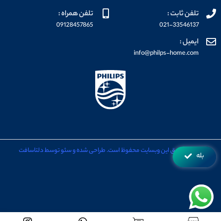
تلفن ثابت :
تلفن همراه :
09128457865
021-33546137
ایمیل :
info@philps-home.com
تمامی حقوق این وبسایت محفوظ است. طراحی شده و سئو توسط دلتاسافت
بله