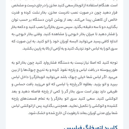
است. هنگام استفاده از اتوبخار سعی کنید مخزن را در جای درست و مشخص
قرار دهید چون در صورت نصب نادرست مخزن، بخار نشت کرده و قدرت
خالص آن کاهش پیدا می‌کند. بعد از روشن کردن دستگاه بر حسب توان
بگذارید دو تا سه دقیقه بگذرد. سپس سری بخارگر را نصب کنید و دکمه بخار
را فشار دهید تا میزان بخار خروجی را مشاهده کنید. وقتی بخار خروجی به
اندازه کافی رسید می‌توانید البسه آویزان خود را اتو کنید. به این صورت که
سری اتو را به لباس خود نزدیک کنید و به آرامی از بالا به پایین بکشید.
توجه کنید که اصلا نیاز نیست به دستگاه فشار وارد کنید چون بخار اتو به
طور پیوسته در بافت لباس و پارچه نفوذ کرده و به تدریج چروک‌ها را از بین
می‌برد. اگر لباس شما خیلی چروک باشد می‌توانید اتوبخارگر را داخل لباس
ببرید و اتو بزنید. بعلاوه اگر پارچه یا لباسی که اتو می‌زنید بافت حساس و
ظریفی دارد بهتر است سری بخار گر را کمی از پارچه فاصله دهید و بعد
اتوکشی کنید. سعی کنید سری اتو بخارگر را به تمام قسمت‌های پارچه
کشیده و اتوکشی را تکمیل نمایید. همچننی بگذارید پس از اتوکشی لباس
شما برای مدتی آویزان بماند تا رطوبت آن خارج شده و خشک شود.
کاربرد اتوبخارگر فیلیپس