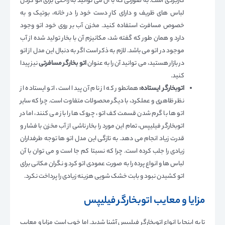
کاربردی است. به صورتی که با آن می توانید به راحتی برای اتو کردن
لباس های ظریف و دارای کارِ دست خود را در خانه، بوتیک و به
خصوص مسافرت استفاده کنید. مخزن آب بر روی خود اتو وجود
دارد و همان طور که گفته شد، مکانیزم آن با بخار تولید شده از آب
موجود در اتو می باشد. لازم به ذکر است اگر به دنبال این مدل از اتو
در بازار هستید، می توانید آن را به عنوان
اتو بخارگر مسافرتی
نیز پیدا
کنید.
اتوبخارگر ایستاده:
همانطور که از نام آن پیدا است، اتو ایستاده از
نظر ظاهری و عملکرد، با دیگر محصولات متفاوت است. چرا که سایر
اتو ها با گرم شدن قسمت کف اتو، چروک ها را باز می کنند، اما در
اتوبخارگر فیلیپس، تمام این مورد را بخار ناشی از آب مخزن با فشار و
قدرت زیاد انجام می دهد. به تازگی این مدل اتو ها توجه طرفداران
زیادی را جلب کرده است. چرا که نسبتا کم جا است و می توان با آن
لباس ها و انواع پرده را به صورت عمودی اتو کرد و نگران مکانی برای
اتو کشیدن نبود و بابت خشک شویی هزینه زیادی را پرداخت نکرد.
مزایا و معایب اتوبخارگر فیلیپس
تا به اینجا با انواع اتوبخارگر فیلیپس آشنا شدید. اما خوب است مزایا و معایب