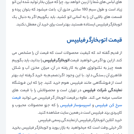
های لباس های شما را از بین خواهد برد. چرا که میزان بخار تولید شده این اتو
زیاد است و طول سیم 180 سانتی متری آن، باعث میشود که بتوان پرده و
قسمت های بالایی آن را به آسانی اتو کشید. باید بگوییم اگر به دنبال یک
اتوبخارگر فیلیپس ایستاده هستید، بهتر است برای خرید آن معطل نکنید.
قیمت اتوبخارگر فیلیپس
از قدیم گفته اند که کیفیت محصولات است که قیمت آن را مشخص می
کند. از این رو اگر می خواهید قیمت
اتوبخارگر فیلیپس
را بدانید، باید بگوییم
همه چیز به تکنولوژی های به کار رفته در آن، میزان مخزن آب و شکل
ظاهری آن بستگی دارد. با این وجود اگر تصمیم به خرید گرفته اید، بهتر
است از فروشگاهی مانند فیلیپس هوم خرید کنید. چرا که این فروشگاه
نمایندگی شرکت فیلیپس
در تهران است و محصولاتش را با قیمت های
مناسب عرضه می کند. علاوه بر قیمت اتوبخار گر فیلیپس می توانید
قیمت
سرخ کن فیلیپس
و
اسپرسوساز فیلیپس
را که جزو محصولات محبوب و
کاربردی برند فیلیپس است در همین سایت مشاهده کنید.
خرید آنلاین اتوبخارگر فیلیپس از نمایندگی رسمی فیلیپس
اگر خیلی وقت است که میخواهید به بازار بروید و اتوبخارگر فیلیپس بخرید