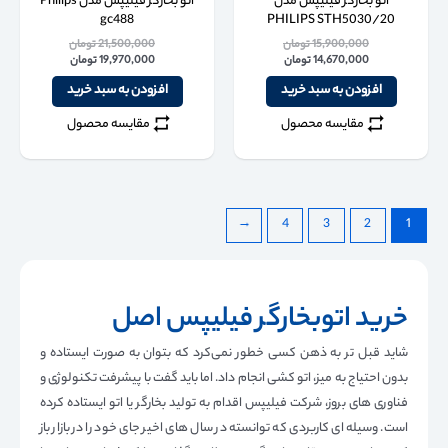
اتو بخارگر فیلیپس مدل
اتو بخارگر فیلیپس مدل Philips
gc488
PHILIPS STH5030/20
15,900,000
تومان
21,500,000
تومان
14,670,000
تومان
19,970,000
تومان
افزودن به سبد خرید
افزودن به سبد خرید
مقایسه محصول
مقایسه محصول
←
4
3
2
1
خرید اتوبخارگر فیلیپس اصل
شاید قبل تر به ذهن کسی خطور نمی‌کرد که بتوان به صورت ایستاده و
بدون احتیاج به میز، اتو کشی انجام داد. اما باید گفت با پیشرفت تکنولوژی و
فناوری های بروز، شرکت فیلیپس اقدام به تولید بخارگر یا اتو ایستاده کرده
است. وسیله ای کاربردی که توانسته در سال های اخیر جای خود را در بازار باز